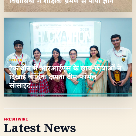
विद्यार्थियों ने शैक्षिक भ्रमण से पाया ज्ञान
OTHER
हैकाथॉन में आरआईएस के छात्र-छात्राओं ने
दिखाई बौद्धिक क्षमता टीम फॉर्मल
सोसाइट…
FRESH WIRE
Latest News