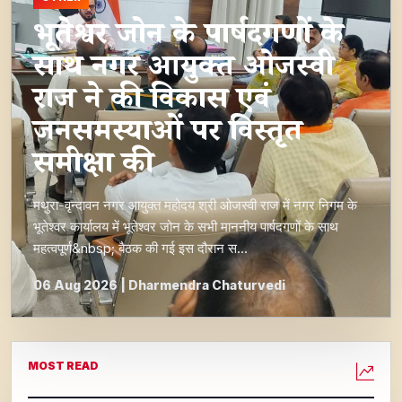
भूतेश्वर जोन के पार्षदगणों के
साथ नगर आयुक्त ओजस्वी
राज ने की विकास एवं
जनसमस्याओं पर विस्तृत
समीक्षा की
मथुरा-वृन्दावन नगर आयुक्त महोदय श्री ओजस्वी राज में नगर निगम के
भूतेश्वर कार्यालय में भूतेश्वर जोन के सभी माननीय पार्षदगणों के साथ
महत्वपूर्ण&nbsp; बैठक की गई इस दौरान स…
06 Aug 2026 | Dharmendra Chaturvedi
MOST READ